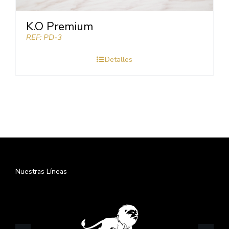
K.O Premium
REF: PD-3
Detalles
Nuestras Líneas