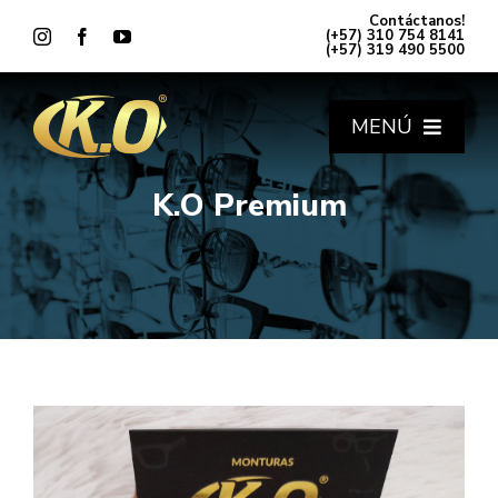
Saltar
Contáctanos!
al
(+57) 310 754 8141
(+57) 319 490 5500
contenido
MENÚ
K.O Premium
INICIO
TODAS LAS LÍNEAS
¿DÓNDE ENCONTRARNOS?
¿QUIÉNES SOMOS?
BLOG