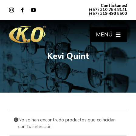
Saltar
Contáctanos!
al
(+57) 310 754 8141
(+57) 319 490 5500
contenido
MENÚ
Kevi Quint
INICIO
TODAS LAS LÍNEAS
¿DÓNDE ENCONTRARNOS?
¿QUIÉNES SOMOS?
No se han encontrado productos que coincidan
BLOG
con tu selección.